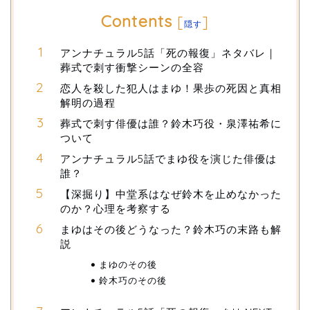
Contents
[
]
隠す
アンナチュラル5話「死の報復」ネタバレ｜
葬式で刺す衝撃シーンの全容
恋人を殺した犯人はまゆ！果歩の死因と真相
解明の過程
葬式で刺す俳優は誰？鈴木巧役・泉澤祐希に
ついて
アンナチュラル5話でまゆ役を演じた俳優は
誰？
【深掘り】中堂系はなぜ鈴木を止めなかった
のか？心理を考察する
まゆはその後どうなった？鈴木巧の末路も解
説
まゆのその後
鈴木巧のその後