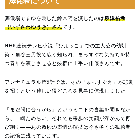
澤祐希について
葬儀場でまゆを刺した鈴木巧を演じたのは
泉澤祐希
（いずさわゆうき）さん
です。
NHK連続テレビ小説「ひよっこ」での主人公の幼馴
染・角谷三男役で広く知られ、まっすぐな気持ちを持
つ青年を演じさせると抜群に上手い俳優さんです。
アンナチュラル第5話では、その「まっすぐさ」が悲劇
を招くという難しい役どころを見事に体現しました。
「まだ間に合うから」というミコトの言葉を聞きなが
ら、一瞬ためらい、それでも果歩の笑顔が浮かんで再
び刺す——あの数秒の表情の演技は今も多くの視聴者
の記憶に残っています。