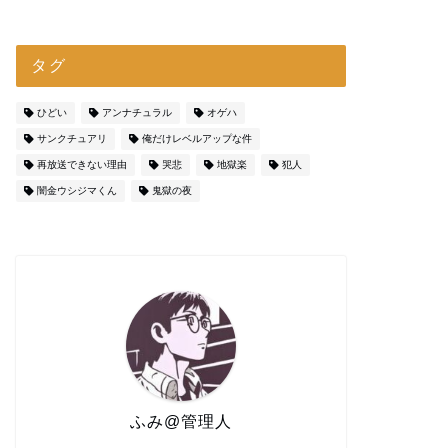
タグ
ひどい
アンナチュラル
オゲハ
サンクチュアリ
俺だけレベルアップな件
再放送できない理由
哭悲
地獄楽
犯人
闇金ウシジマくん
鬼獄の夜
ふみ@管理人