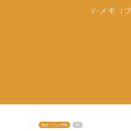
V-メモ（
漫画・アニメ考察
PR