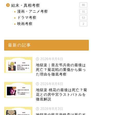
結末・真相考察
86
漫画・アニメ考察
31
ドラマ考察
53
映画考察
2
最新の記事
2026年8月6日
地獄楽｜亜左弔兵衛の最後は
死亡？菊花戦の重傷から蘇っ
た理由を徹底考察
2026年8月6日
地獄楽 桃花の最後は死亡？菊
花との房中宮ラストバトルを
徹底解説
2026年8月3日
地獄楽の民谷巌鉄斎は死亡す