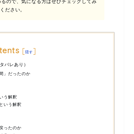
めるので、気になる方はぜひチェックしてみ
てください。
tents
[
]
隠す
タバレあり）
間」だったのか
いう解釈
という解釈
戻ったのか