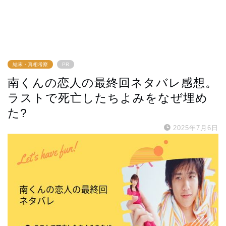
結末・真相考察
PR
南くんの恋人の最終回ネタバレ感想。
ラストで死亡したちよみをなぜ埋め
た?
2025年7月6日