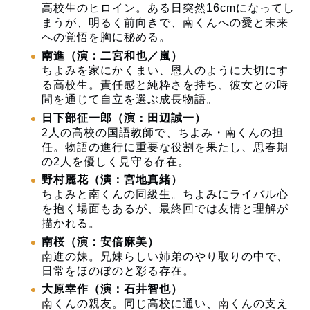
高校生のヒロイン。ある日突然16cmになってし
まうが、明るく前向きで、南くんへの愛と未来
への覚悟を胸に秘める。
南進（演：二宮和也／嵐）
ちよみを家にかくまい、恩人のように大切にす
る高校生。責任感と純粋さを持ち、彼女との時
間を通じて自立を選ぶ成長物語。
日下部征一郎（演：田辺誠一）
2人の高校の国語教師で、ちよみ・南くんの担
任。物語の進行に重要な役割を果たし、思春期
の2人を優しく見守る存在。
野村麗花（演：宮地真緒）
ちよみと南くんの同級生。ちよみにライバル心
を抱く場面もあるが、最終回では友情と理解が
描かれる。
南桜（演：安倍麻美）
南進の妹。兄妹らしい姉弟のやり取りの中で、
日常をほのぼのと彩る存在。
大原幸作（演：石井智也）
南くんの親友。同じ高校に通い、南くんの支え