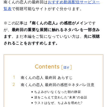
南くんの恋人の最終回は
おすすめ動画配信サービス一
覧表
で視聴可能なサイトがすぐ分かります。
※この記事は
『南くんの恋人』の感想がメイン
です
が、
最終回の重要な展開に触れるネタバレを一部含み
ます
。まだ本編をご覧になっていない方は、
先に視聴
されることをおすすめします。
Contents
[
]
隠す
南くんの恋人 最終回 あらすじ
南くんの恋人 最終回の感想※ネタバレ注意
ちよみがいなくなった朝の静寂
涙をこらえて交わした“未来”の会話
ラストはなぜ、ちよみを埋めた?