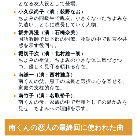
となる友人役として登場。
小久保尚子（演：荻野なお）
ちよみの同級生で親友。小さくなったちよみを
気遣い、ともに成長していく人物。
坂井真澄（演：石橋奈美）
国語教師で日下部の同僚。物語の中で助言や共
感を示す役回り。
堀切千次（演：北村総一朗）
ちよみの祖父。ちよみの小さな体に気づきつ
つ、優しく見守る頼れる存在。
南謙一（演：西村雅彦）
南くんの父。息子の成長と選択に心を寄せる、
家庭の支柱的存在。
南竹子（演：名取裕子）
南くんの母。家族の中で母親としての温かみを
見せ、ちよみへの理解を示す。
南くんの恋人の最終回に使われた曲