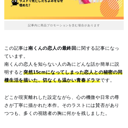
記事内に商品プロモーションを含む場合があります
この記事は
南くんの恋人の最終回
に関する記事になっ
ています。
南くんの恋人を知らない人の為にどんな話か簡単に説
明すると
突然15cmになってしまった恋人との秘密の同
棲生活を描いた、切なくも温かい青春ドラマ
です。
どこか現実離れした設定ながら、心の機微や日常の尊
さが丁寧に描かれた本作。そのラストには賛否があり
つつも、多くの視聴者の胸に何かを残しました。