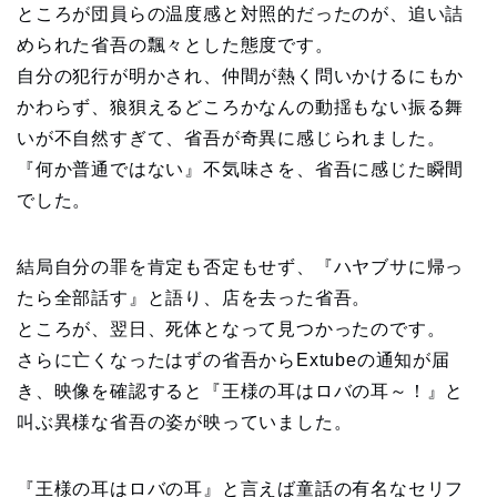
ところが団員らの温度感と対照的だったのが、追い詰
められた省吾の飄々とした態度です。
自分の犯行が明かされ、仲間が熱く問いかけるにもか
かわらず、狼狽えるどころかなんの動揺もない振る舞
いが不自然すぎて、省吾が奇異に感じられました。
『何か普通ではない』不気味さを、省吾に感じた瞬間
でした。
結局自分の罪を肯定も否定もせず、『ハヤブサに帰っ
たら全部話す』と語り、店を去った省吾。
ところが、翌日、死体となって見つかったのです。
さらに亡くなったはずの省吾からExtubeの通知が届
き、映像を確認すると『王様の耳はロバの耳～！』と
叫ぶ異様な省吾の姿が映っていました。
『王様の耳はロバの耳』と言えば童話の有名なセリフ