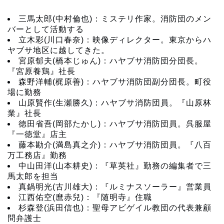
三馬太郎(中村倫也)：ミステリ作家。消防団のメン
バーとして活動する
立木彩(川口春奈)：映像ディレクター。東京からハ
ヤブサ地区に越してきた。
宮原郁夫(橋本じゅん)：ハヤブサ消防団分団長。
『宮原養鶏』社長
森野洋輔(梶原善)：ハヤブサ消防団副分団長。町役
場に勤務
山原賢作(生瀬勝久)：ハヤブサ消防団員。『山原林
業』社長
徳田省吾(岡部たかし)：ハヤブサ消防団員。呉服屋
『一徳堂』店主
藤本勘介(満島真之介)：ハヤブサ消防団員。『八百
万工務店』勤務
中山田洋(山本耕史)：『草英社』勤務の編集者で三
馬太郎を担当
真鍋明光(古川雄大)：『ルミナスソーラー』営業員
江西佑空(麿赤兒)：『随明寺』住職
杉森登(浜田信也)：聖母アビゲイル教団の代表兼顧
問弁護士