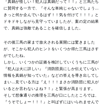
『真鍋が怪しい！犯人は真鍋だって！！』と三馬たち
に賛同する一方で、『そんな単純じゃないでしょう…
きっと何か企んでいるはず！！気を付けて！！！』と
ドキドキしながら見守っていましたが、案の定の結果
で、真鍋は強敵であることを確信しました。
その後三馬の家まで放火される展開には驚きました
が、そこから犯人のヒントをいくつか得た三馬はさす
がでしたね。
しかし、いくつかの証拠を検討していくうちに三馬が
『犯人は火に詳しい』『消防団員にしか伝えていない
情報を真鍋が知っていた』などの答えを導き出してし
まい…見ている方は『え！！！まさか消防団に犯人が
いるとか言わないよね？！』と緊張が高まります。
そして想像通りの推理を三馬が口にしたところでは、
『うそでしょー！！！』と叫ばずにはいられませんで