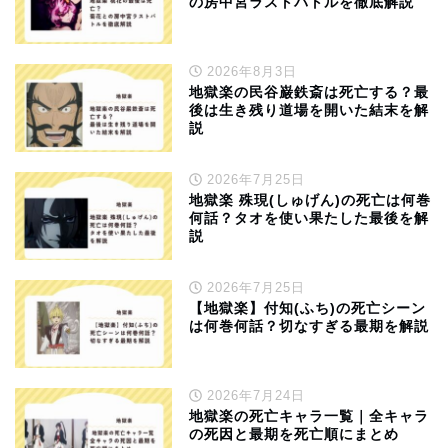
の房中宮ラストバトルを徹底解説
2026年8月3日
地獄楽の民谷巌鉄斎は死亡する？最
後は生き残り道場を開いた結末を解
説
2026年7月25日
地獄楽 殊現(しゅげん)の死亡は何巻
何話？タオを使い果たした最後を解
説
2026年7月25日
【地獄楽】付知(ふち)の死亡シーン
は何巻何話？切なすぎる最期を解説
2026年7月24日
地獄楽の死亡キャラ一覧｜全キャラ
の死因と最期を死亡順にまとめ