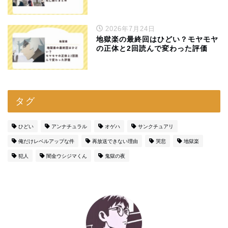
2026年7月24日
地獄楽の最終回はひどい？モヤモヤ
の正体と2回読んで変わった評価
タグ
ひどい
アンナチュラル
オゲハ
サンクチュアリ
俺だけレベルアップな件
再放送できない理由
哭悲
地獄楽
犯人
闇金ウシジマくん
鬼獄の夜