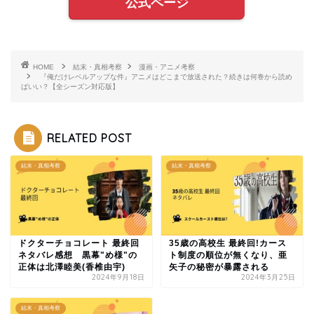
公式ページ
HOME
結末・真相考察
漫画・アニメ考察
『俺だけレベルアップな件』アニメはどこまで放送された？続きは何巻から読め
ばいい？【全シーズン対応版】
RELATED POST
結末・真相考察
結末・真相考察
ドクターチョコレート 最終回
35歳の高校生 最終回!カース
ネタバレ感想 黒幕"め様"の
ト制度の順位が無くなり、亜
正体は北澤睦美(香椎由宇)
矢子の秘密が暴露される
2024年9月18日
2024年3月25日
結末・真相考察