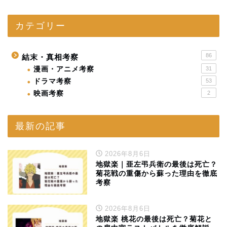
カテゴリー
86
結末・真相考察
漫画・アニメ考察
31
ドラマ考察
53
映画考察
2
最新の記事
2026年8月6日
地獄楽｜亜左弔兵衛の最後は死亡？
菊花戦の重傷から蘇った理由を徹底
考察
2026年8月6日
地獄楽 桃花の最後は死亡？菊花と