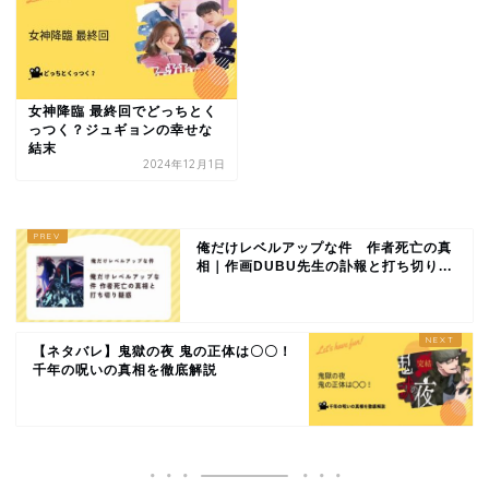
女神降臨 最終回でどっちとく
っつく？ジュギョンの幸せな
結末
2024年12月1日
俺だけレベルアップな件 作者死亡の真
相｜作画DUBU先生の訃報と打ち切り...
【ネタバレ】鬼獄の夜 鬼の正体は〇〇！
千年の呪いの真相を徹底解説