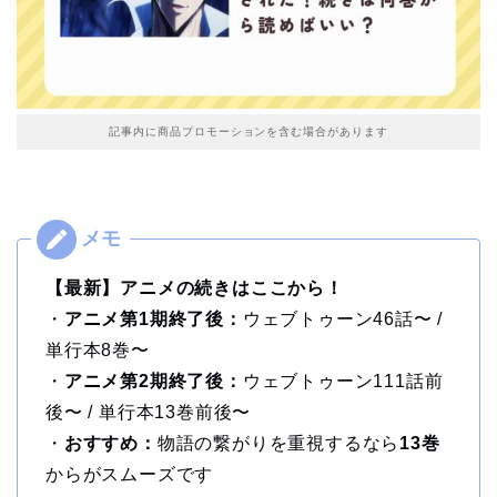
記事内に商品プロモーションを含む場合があります
【最新】アニメの続きはここから！
・
アニメ第1期終了後：
ウェブトゥーン46話〜 /
単行本8巻〜
・
アニメ第2期終了後：
ウェブトゥーン111話前
後〜 / 単行本13巻前後〜
・
おすすめ：
物語の繋がりを重視するなら
13巻
からがスムーズです