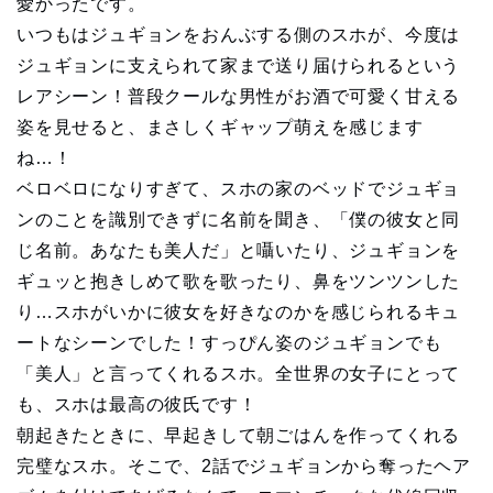
愛かったです。
いつもはジュギョンをおんぶする側のスホが、今度は
ジュギョンに支えられて家まで送り届けられるという
レアシーン！普段クールな男性がお酒で可愛く甘える
姿を見せると、まさしくギャップ萌えを感じます
ね…！
ベロベロになりすぎて、スホの家のベッドでジュギョ
ンのことを識別できずに名前を聞き、「僕の彼女と同
じ名前。あなたも美人だ」と囁いたり、ジュギョンを
ギュッと抱きしめて歌を歌ったり、鼻をツンツンした
り…スホがいかに彼女を好きなのかを感じられるキュ
ートなシーンでした！すっぴん姿のジュギョンでも
「美人」と言ってくれるスホ。全世界の女子にとって
も、スホは最高の彼氏です！
朝起きたときに、早起きして朝ごはんを作ってくれる
完璧なスホ。そこで、2話でジュギョンから奪ったヘア