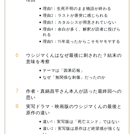
理由1：生死不明のまま物語が終わる
理由2：ラストが唐突に感じられる
理由3：カタルシスが用意されていない
理由4：余白が多く、解釈が読者に投げら
れる
理由5：15年追ったからこそモヤモヤする
ウシジマくんはなぜ最後に刺された？結末の
意味を考察
テーマは「因果応報」
なぜ「無関係な刺傷」だったのか
作者・真鍋昌平さん本人が語った最終回への
思い
実写ドラマ・映画版のウシジマくんの最後と
原作の違い
違い1：実写版は「死亡エンド」ではない
違い2：実写版は原作ほど絶望感が強くな
い